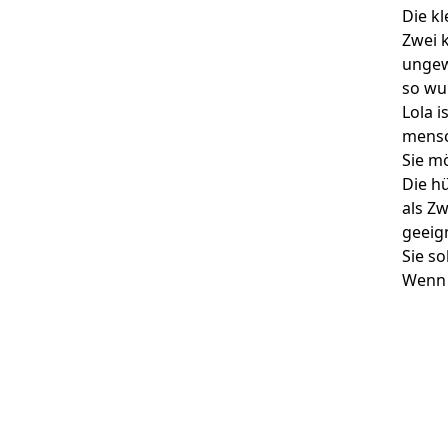
Die k
Zwei k
ungew
so wu
Lola i
mens
Sie m
Die h
als Z
geeig
Sie so
Wenn 